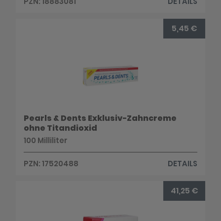
PZN: 18883081
DETAILS
5,45 €
Pearls & Dents Exklusiv-Zahncreme
ohne Titandioxid
100 Milliliter
PZN: 17520488
DETAILS
41,25 €