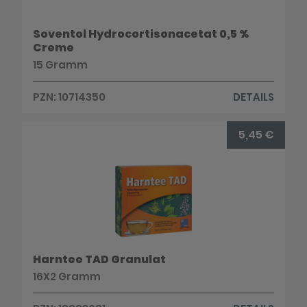
Soventol Hydrocortisonacetat 0,5 %
Creme
15 Gramm
PZN: 10714350
DETAILS
5,45 €
Harntee TAD Granulat
16X2 Gramm