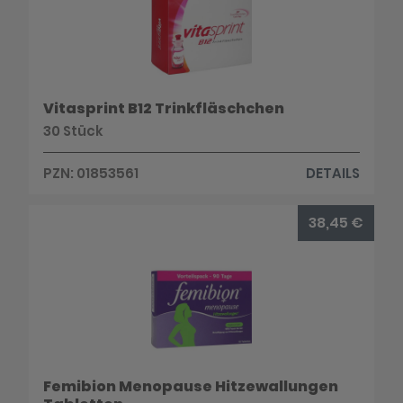
Vitasprint B12 Trinkfläschchen
30 Stück
PZN: 01853561
DETAILS
38,45 €
Femibion Menopause Hitzewallungen