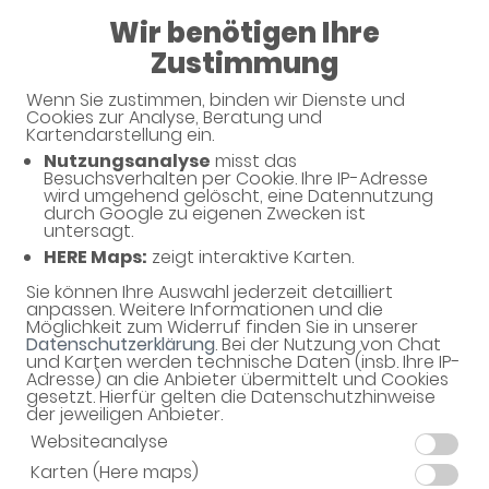
Wir benötigen Ihre
08:30 - 13:00
Zustimmung
Föhren-Apotheke
Wenn Sie zustimmen, binden wir Dienste und
Cookies zur Analyse, Beratung und
Kartendarstellung ein.
Nutzungsanalyse
misst das
Unsere Angebote
Besuchsverhalten per Cookie. Ihre IP-Adresse
wird umgehend gelöscht, eine Datennutzung
durch Google zu eigenen Zwecken ist
untersagt.
14,45 €
HERE Maps:
zeigt interaktive Karten.
Sie können Ihre Auswahl jederzeit detailliert
anpassen. Weitere Informationen und die
Möglichkeit zum Widerruf finden Sie in unserer
Datenschutzerklärung
. Bei der Nutzung von Chat
und Karten werden technische Daten (insb. Ihre IP-
Adresse) an die Anbieter übermittelt und Cookies
gesetzt. Hierfür gelten die Datenschutzhinweise
der jeweiligen Anbieter.
Websiteanalyse
VoltaMed pflanzliche Schmerzcreme
Karten (Here maps)
100 Gramm (N2)